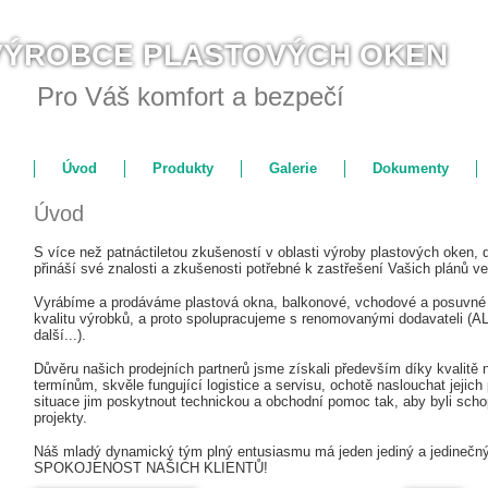
VÝROBCE PLASTOVÝCH OKEN
Pro Váš komfort a bezpečí
Úvod
Produkty
Galerie
Dokumenty
Úvod
S více než patnáctiletou zkušeností v oblasti výroby plastových oken, 
přináší své znalosti a zkušenosti potřebné k zastřešení Vašich plánů 
Vyrábíme a prodáváme plastová okna, balkonové, vchodové a posuvné 
kvalitu výrobků, a proto spolupracujeme s renomovanými dodavateli
další...).
Důvěru našich prodejních partnerů jsme získali především díky kvalitě
termínům, skvěle fungující logistice a servisu, ochotě naslouchat jejic
situace jim poskytnout technickou a obchodní pomoc tak, aby byli schop
projekty.
Náš mladý dynamický tým plný entusiasmu má jeden jediný a jedine
SPOKOJENOST NAŠICH KLIENTŮ!