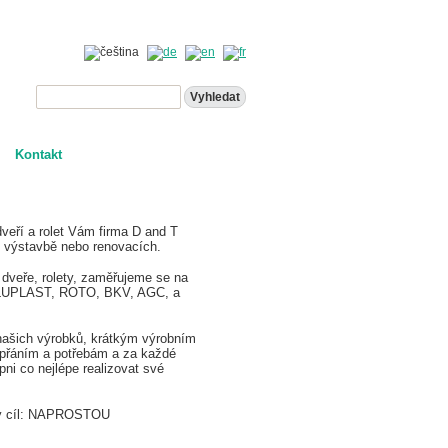
Kontakt
dveří a rolet Vám firma D and T
ve výstavbě nebo renovacích.
dveře, rolety, zaměřujeme se na
 (ALUPLAST, ROTO, BKV, AGC, a
 našich výrobků, krátkým výrobním
h přáním a potřebám a za každé
ni co nejlépe realizovat své
čný cíl: NAPROSTOU