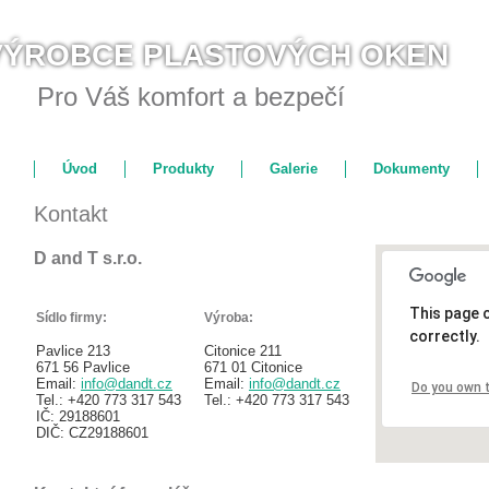
VÝROBCE PLASTOVÝCH OKEN
Pro Váš komfort a bezpečí
Úvod
Produkty
Galerie
Dokumenty
Kontakt
D and T s.r.o.
This page 
Sídlo firmy:
Výroba:
correctly.
Pavlice 213
Citonice 211
671 56 Pavlice
671 01 Citonice
Email:
info@dandt.cz
Email:
info@dandt.cz
Do you own 
Tel.: +420 773 317 543
Tel.: +420 773 317 543
IČ: 29188601
DIČ: CZ29188601