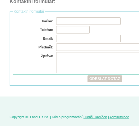
Kontaktní formulář:
Kontaktní formulář
Jméno:
Telefon:
Email:
Předmět:
Zpráva:
Copyright © D and T s.r.o. | Kód a programování
Lukáš Havlíček
|
Administrace