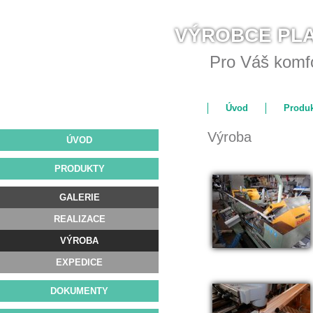
VÝROBCE PL
Pro Váš komfo
Úvod
Produk
Výroba
ÚVOD
PRODUKTY
GALERIE
REALIZACE
VÝROBA
EXPEDICE
DOKUMENTY