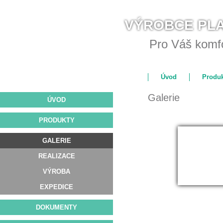
VÝROBCE PL
Pro Váš komfo
Úvod
Produk
Galerie
ÚVOD
PRODUKTY
Realizac
GALERIE
REALIZACE
VÝROBA
EXPEDICE
DOKUMENTY